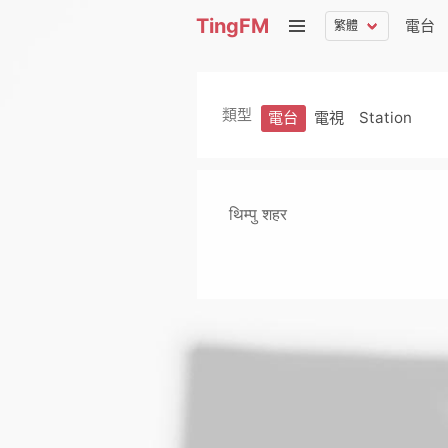
TingFM
電台
類型
電台
電視
Station
थिम्पु शहर