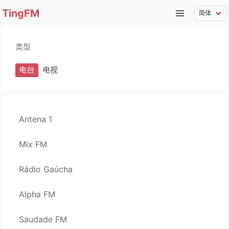
TingFM
类型
电台
电视
Antena 1
Mix FM
Rádio Gaúcha
Alpha FM
Saudade FM