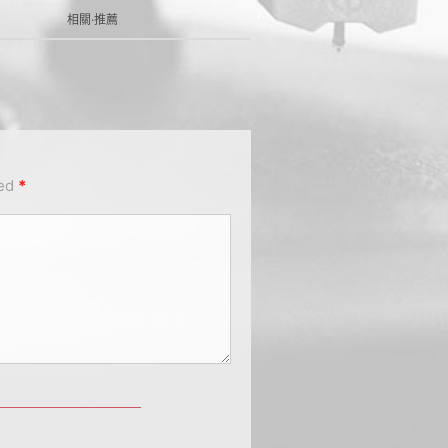
相關·推薦
ked
*