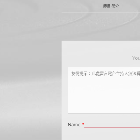
節目·簡介
You
Name
*