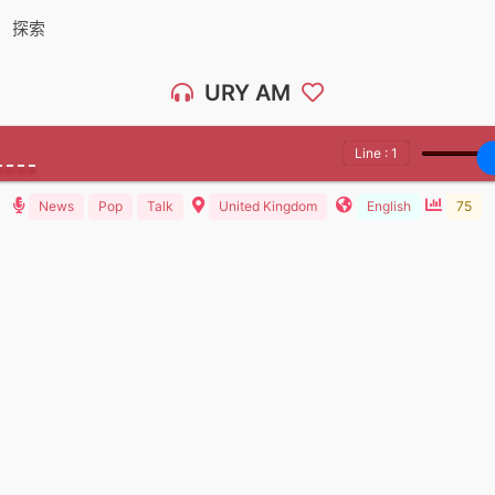
探索
URY AM
Line : 1
News
Pop
Talk
United Kingdom
English
75