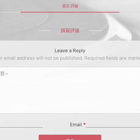
留言·評論
撰寫評論
Leave a Reply
r email address will not be published.
Required fields are mar
Email
*