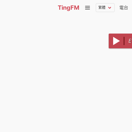
TingFM
電台
E