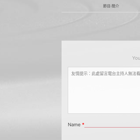
節目·簡介
You
Name
*