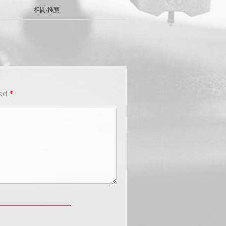
相關·推薦
ked
*