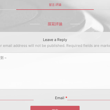
留言·評論
撰寫評論
Leave a Reply
r email address will not be published.
Required fields are mar
Email
*