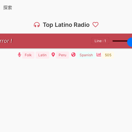
探索
Top Latino Radio
rror !
Line : 1
Folk
Latin
Peru
Spanish
505